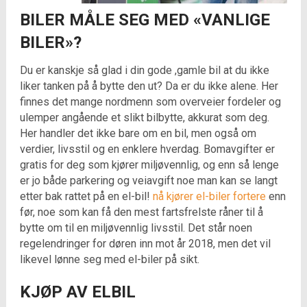
BILER MÅLE SEG MED «VANLIGE
BILER»?
Du er kanskje så glad i din gode ,gamle bil at du ikke
liker tanken på å bytte den ut? Da er du ikke alene. Her
finnes det mange nordmenn som overveier fordeler og
ulemper angående et slikt bilbytte, akkurat som deg.
Her handler det ikke bare om en bil, men også om
verdier, livsstil og en enklere hverdag. Bomavgifter er
gratis for deg som kjører miljøvennlig, og enn så lenge
er jo både parkering og veiavgift noe man kan se langt
etter bak rattet på en el-bil!
nå kjører el-biler fortere
enn
før, noe som kan få den mest fartsfrelste råner til å
bytte om til en miljøvennlig livsstil. Det står noen
regelendringer for døren inn mot år 2018, men det vil
likevel lønne seg med el-biler på sikt.
KJØP AV ELBIL