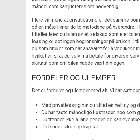
måned, som kan justeres om nødvendig.
Flere vil mene at privatleasing er det samme som å
på en måte likner de to metodene på hverandre. I
tilfeller leier du bilen av et selskap som eier bil
leasing er det ingen begrensninger på bruken. I til
du som bruker som har ansvaret for å vedlikeholde
hvilket vil si at du selv må betale for diverse ser
akkurat som om bilen hadde vært din egen.
FORDELER OG ULEMPER
Det er fordeler og ulemper med alt. Vi har satt op
Med privatleasing har du alltid en helt ny og dr
Du har faste månedlige kostnader, noe som gi
Du trenger ikke å låne penger, og kan eventue
Du binder ikke opp kapital