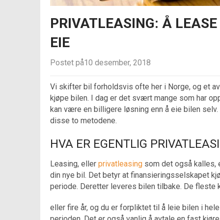
PRIVATLEASING: Å LEASE
EIE
Postet på10 desember, 2018
Vi skifter bil forholdsvis ofte her i Norge, og et
kjøpe bilen. I dag er det svært mange som har op
kan være en billigere løsning enn å eie bilen selv
disse to metodene.
HVA ER EGENTLIG PRIVATLEAS
Leasing, eller
privatleasing
som det også kalles, er
din nye bil. Det betyr at finansieringsselskapet kj
periode. Deretter leveres bilen tilbake. De fleste 
eller fire år, og du er forpliktet til å leie bilen i he
perioden. Det er også vanlig å avtale en fast kjør