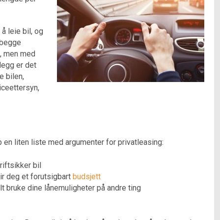
 leie bil, og
 begge
en, men med
legg er det
 bilen,
viceettersyn,
p en liten liste med argumenter for privatleasing:
iftsikker bil
r deg et forutsigbart
budsjett
lt bruke dine lånemuligheter på andre ting