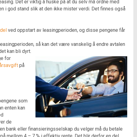
asing. Det er viktig å huske på at du selv må ordne med
len i god stand slik at den ikke mister verdi. Det finnes også
del
ved oppstart av leasingperioden, og disse pengene får
leasingperioden, så kan det være vanskelig å endre avtalen
et kan bli dyrt.
ge for
årsavgift
på
e pengene som
an enten kan
ed
ver de
en bank eller finansieringsselskap du velger må du betale
n på mellom 4 – 7 % i effektiv rente. Det blir derfor en del