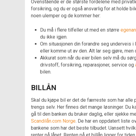
Ovenstående er de største fordelene med privatle
forsikring, og du er også ansvarlig for at holde bi
noen ulemper og de kommer her:
Du må i flere tilfeller ut med en større
egenan
du ikke igjen.
Om situasjonen din forandre seg underveis i 
eller komme ut av den. Alt lar seg gjøre, men d
Akkurat som når du eier bilen selv må du sør
drivstoff, forsikring, reparasjoner, service og
bilen.
BILLÅN
Skal du kjøpe bil er det de færreste som har all
trengs selv. Her finnes det mange løsninger. Du k
gå til den banken du bruker daglig, eller sjekke m
Scandilån.com Norge
. De har en oppdatert liste o
bankene som har det beste tilbudet. Uansett hvilk
renter på lånet. Renten på et billån ligger for tide